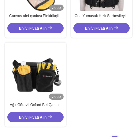
video
Canvas alet çantası Elektrikçiler
Orta Yumuşak Hızlı Serbestleyici
için dayanıklı alet çantası
Çanta Çift Kemerli Oxford Araç
Çantası Siyah
En İyi Fiyatı Alın
En İyi Fiyatı Alın
video
Ağır Görevli Oxford Bel Çantası
Ortalık Yumuşak Bel Araç Çantası
OEM Açık Hava Etkinlikleri İçin
En İyi Fiyatı Alın