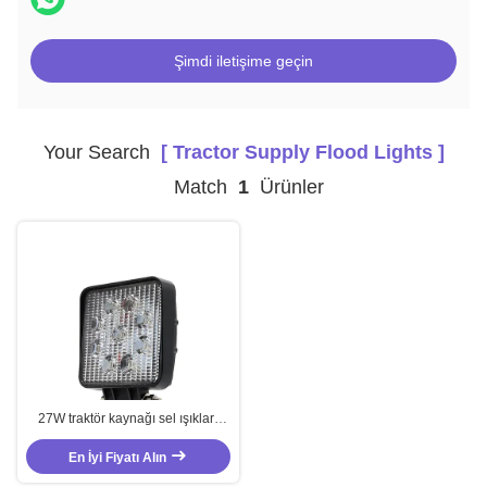
Şimdi iletişime geçin
Your Search
[ Tractor Supply Flood Lights ]
Match
1
Ürünler
27W traktör kaynağı sel ışıkları
anahtarlı beyaz iş ışığı
En İyi Fiyatı Alın