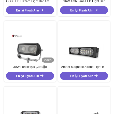
COB LED Hazard Light Bar Amber
96W Ambulans LED Light Bar
Beyaz Kırmızı Mavi LED Acil
IP67 LED Strobe Light Bar OEM
Durum Işık Çubuğu 12W
En İyi Fiyatı Alın
En İyi Fiyatı Alın
ODM
video
30W Forklift Işık Çubuğu
Amber Magnetic Strobe Light Bar
Kamyonlar için Özel LED Güvenlik
COB LED Trafik Danışmanı Beyaz
En İyi Fiyatı Alın
Işık Çubukları
En İyi Fiyatı Alın