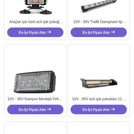
Araçlar için özel acil ışık çubuğu
10V - 30V Trafik Danışmanı Işık
10V - 30V Strobe lambaları
Çubuğu 36W Amber LED Trafik
En İyi Fiyatı Alın
En İyi Fiyatı Alın
Danışmanı
10V - 36V Kamyon Montajlı Fırtına
10V - 30V acil ışık çubukları 12W
Fenerleri Kamyonlar için 20W
Trafik danışmanı çubuğu yağmur
LED Çalışma Fenerleri
En İyi Fiyatı Alın
En İyi Fiyatı Alın
geçirmez