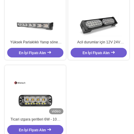
Yüksek Parlaklıklı Yanıp sönen
Acil durumlar için 12V 24V
Işık Çubuğu
Otomatik Fener Çubuğu
En İyi Fiyatı Alın
En İyi Fiyatı Alın
video
Ticari ızgara şeritleri 6W - 10W
Kamyonlar için Amber şerit
En İyi Fiyatı Alın
lambaları