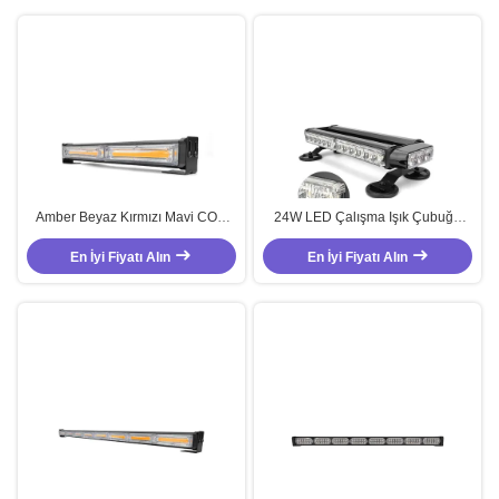
Amber Beyaz Kırmızı Mavi COB
24W LED Çalışma Işık Çubuğu
LED Uyarı Işığı 30W Strobe Acil
12V - 24V Amber Uyarı Işık
En İyi Fiyatı Alın
Işık Çift Taraf
En İyi Fiyatı Alın
Çubuğu