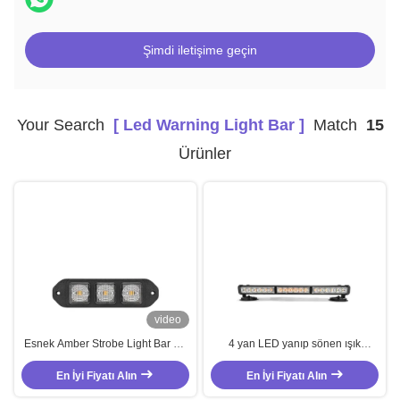
Şimdi iletişime geçin
Your Search
[ Led Warning Light Bar ]
Match
15
Ürünler
video
Esnek Amber Strobe Light Bar Su
4 yan LED yanıp sönen ışık
geçirmez LED Uyarı Işık Çubuğu
çubuğu Amber COB LED Strobe
En İyi Fiyatı Alın
9W
En İyi Fiyatı Alın
Light Bar 36W