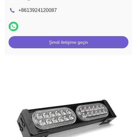
+8613924120087
Şimdi iletişime geçin