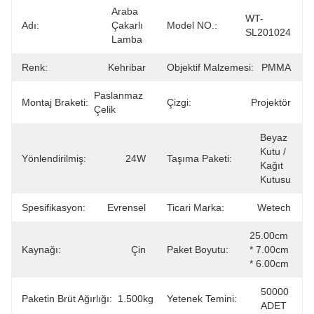
Araba 
WT-
Adı:
Çakarlı 
Model NO.:
SL201024
Lamba
Renk:
Kehribar
Objektif Malzemesi:
PMMA
Paslanmaz 
Montaj Braketi:
Çizgi:
Projektör
Çelik
Beyaz 
Kutu / 
Yönlendirilmiş:
24W
Taşıma Paketi:
Kağıt 
Kutusu
Spesifikasyon:
Evrensel
Ticari Marka:
Wetech
25.00cm 
Kaynağı:
Çin
Paket Boyutu:
* 7.00cm 
* 6.00cm
50000 
Paketin Brüt Ağırlığı:
1.500kg
Yetenek Temini:
ADET