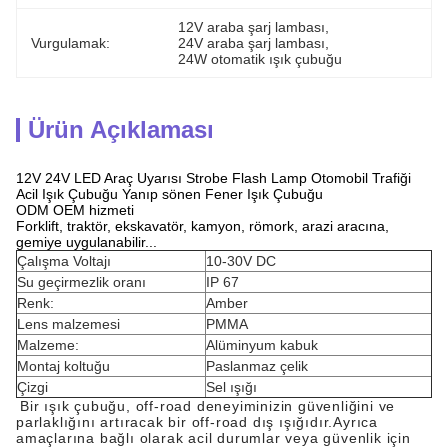
12V araba şarj lambası
, 
Vurgulamak:
24V araba şarj lambası
, 
24W otomatik ışık çubuğu
Ürün Açıklaması
12V 24V LED Araç Uyarısı Strobe Flash Lamp Otomobil Trafiği
Acil Işık Çubuğu Yanıp sönen Fener Işık Çubuğu
ODM OEM hizmeti
Forklift, traktör, ekskavatör, kamyon, römork, arazi aracına,
gemiye uygulanabilir...
Çalışma Voltajı
10-30V DC
Su geçirmezlik oranı
IP 67
Renk:
Amber
Lens malzemesi
PMMA
Malzeme:
Alüminyum kabuk
Montaj koltuğu
Paslanmaz çelik
Çizgi
Sel ışığı
Bir ışık çubuğu, off-road deneyiminizin güvenliğini ve
parlaklığını artıracak bir off-road dış ışığıdır.Ayrıca
amaçlarına bağlı olarak acil durumlar veya güvenlik için