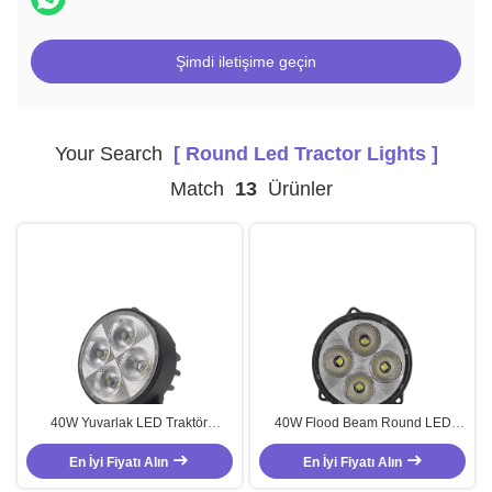
Şimdi iletişime geçin
Your Search
[ Round Led Tractor Lights ]
Match
13
Ürünler
40W Yuvarlak LED Traktör
40W Flood Beam Round LED
Fenerleri IP67 LED Traktör Farı
Work Light Agricultural Tractor
En İyi Fiyatı Alın
Yüksek parlaklık
En İyi Fiyatı Alın
Headlight