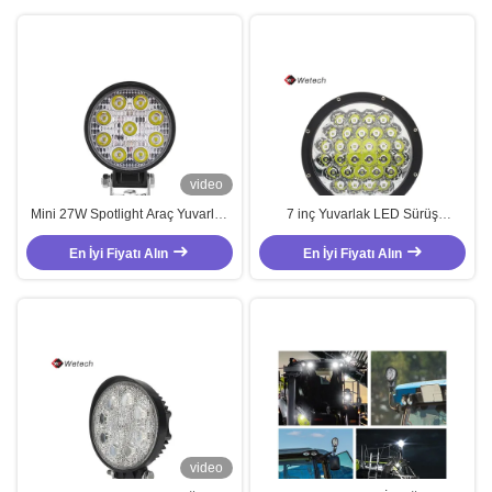
video
Mini 27W Spotlight Araç Yuvarlak
7 inç Yuvarlak LED Sürüş
LED İş Işığı Çin
Lambası 90W Off Road (Arazi)
En İyi Fiyatı Alın
Pick-up, SUV, ATV için
En İyi Fiyatı Alın
video