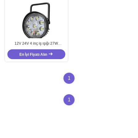
12V 24V 4 inç iş ışığı 27W
manyetik tabanlı iş ışığı
En İyi Fiyatı Alın
1
1