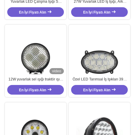
Yuvarlak LED Çalışma Işığı Su
27W Yuvarlak LED İş Işığı, Arka
geçirmez LED Yardımcı Işık 24W
Açma/Kapatma Düğmesi'nde
Diecast Alüminyum Kaplama ile
En İyi Fiyatı Alın
En İyi Fiyatı Alın
Değiştirici
video
12W yuvarlak sel ışığı traktör ışığı
Özel LED Tarımsal İş Işıkları 39W
tarım makineleri için 10-36V LED
LED Traktör Sel Işıkları 36V
En İyi Fiyatı Alın
far
En İyi Fiyatı Alın