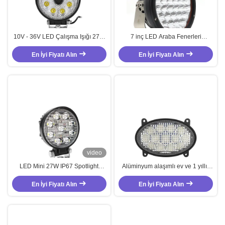
10V - 36V LED Çalışma Işığı 27W
7 inç LED Araba Fenerleri
Yuvarlak Çalışma Işıkları HD
Yuvarlak Jeep Araba Fenerleri
En İyi Fiyatı Alın
Kamera ile
En İyi Fiyatı Alın
128W Evrensel
video
LED Mini 27W IP67 Spotlight
Alüminyum alaşımlı ev ve 1 yıllık
Çalışma Aracı Yuvarlak Işık
garanti için PMMA Lens ile
En İyi Fiyatı Alın
özelleştirilmiş 39W LED Tarım
En İyi Fiyatı Alın
Çalışma Işığı