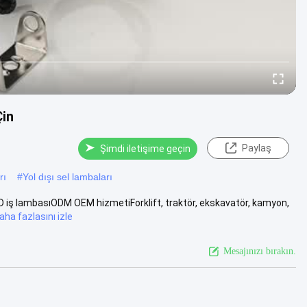
Çin
Paylaş
Şimdi iletişime geçin
rı
#
Yol dışı sel lambaları
LED iş lambasıODM OEM hizmetiForklift, traktör, ekskavatör, kamyon,
aha fazlasını izle
Mesajınızı bırakın.