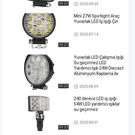
Forklift Güvenlik Uyarı Işığı
00:22
2025-08-29
Mini 27W Spotlight Araç
Yuvarlak LED İş Işığı Çin
led çalışma ışığı
2025-07-14
00:27
Yuvarlak LED Çalışma Işığı
Su geçirmez LED
Yardımcı Işık 24W Diecast
Alüminyum Kaplama ile
led çalışma ışığı
00:23
2025-08-29
240 derece LED iş ışığı
54W LED yardımcı ışıklar
su geçirmez
led çalışma ışığı
2025-08-21
00:23