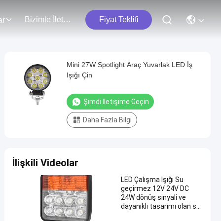
Bizimle İletişim
Fiyat Teklifi
ar
Mini 27W Spotlight Araç Yuvarlak LED İş
Işığı Çin
Şimdi Iletişime Geçin
Daha Fazla Bilgi
İlişkili Videolar
LED Çalışma Işığı Su
geçirmez 12V 24V DC
24W dönüş sinyali ve
dayanıklı tasarımı olan sel
ışığı